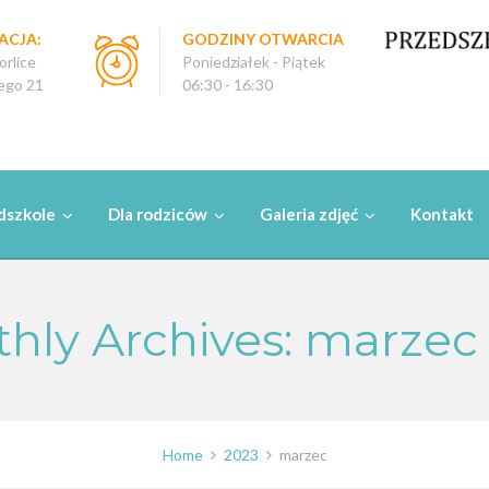
ACJA:
GODZINY OTWARCIA
rlice
Poniedziałek - Piątek
ego 21
06:30 - 16:30
dszkole
Dla rodziców
Galeria zdjęć
Kontakt
hly Archives: marzec
Home
2023
marzec